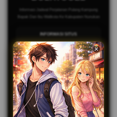
Informasi Jadwal Perjalanan Pulang Kampung
Bapak Dan Ibu Walikota Ke Kabupaten Nunukan
INFORMASI SITUS
Penilaian Pengguna
785.859.598+
Sistem Pembayaran Cash /
10
Metode
Transfer Via M-Banking
Layanan Support
24/7
Platform
Multi-Playing