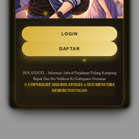
PROMO SPESIAL
BONUS NEW MEMBER UP TO 10%
LOGIN
Minimal Deposit Rp. 10.000
DAFTAR
Minimal Withdraw Rp 50.000
BOLATOGEL - Informasi Jadwal Perjalanan Pulang Kampung
Bapak Dan Ibu Walikota Ke Kabupaten Nunukan
© COPYRIGHT 2026 BOLATOGEL x SEO MENCOBA
LOGIN
DAFTAR
KEBERUNTUNGAN
Layer Popup Close