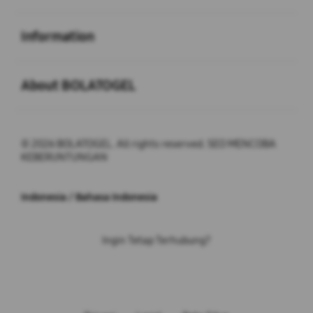
Buka
Information
Buka
About BOLATOGEL
© 2026 BOLATOGEL. All rights reserved. SEO MENCOBA
KEBERUNTUNGAN
Indonesia / Bahasa Indonesia
Ingin Tetap Terhubung?