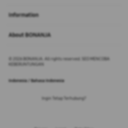
Buka
Information
Buka
About BONANJA
© 2026 BONANJA. All rights reserved. SEO MENCOBA
KEBERUNTUNGAN
Indonesia / Bahasa Indonesia
Ingin Tetap Terhubung?