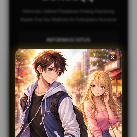
Informasi Jadwal Perjalanan Pulang Kampung
Bapak Dan Ibu Walikota Ke Kabupaten Nunukan
INFORMASI SITUS
Penilaian Pengguna
785.859.598+
Sistem Pembayaran Cash /
10
Metode
Transfer Via M-Banking
Layanan Support
24/7
Platform
Multi-Playing