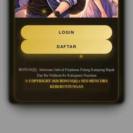
PROMO SPESIAL
BONUS NEW MEMBER UP TO 10%
LOGIN
Minimal Deposit Rp. 10.000
DAFTAR
Minimal Withdraw Rp 50.000
BONUSQQ - Informasi Jadwal Perjalanan Pulang Kampung Bapak
Dan Ibu Walikota Ke Kabupaten Nunukan
© COPYRIGHT 2026 BONUSQQ x SEO MENCOBA
LOGIN
DAFTAR
KEBERUNTUNGAN
Layer Popup Close