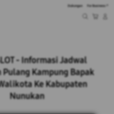
Dukungan
For Business
Cari
Troli
Login/Sign-Up
Cari
OT - Informasi Jadwal
n Pulang Kampung Bapak
 Walikota Ke Kabupaten
Nunukan