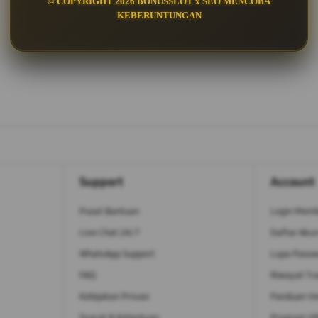
© COPYRIGHT 2026 BONUSSLOT x SEO MENCOBA
KEBERUNTUNGAN
Support
Account
Pusat Bantuan
Login Mem
Live Chat 24/7
Daftar Aku
WhatsApp Support
Lupa Passw
FAQ
Riwayat Tr
Kebijakan Privasi
Panduan Ver