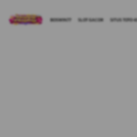
Skip
to
content
BOSWIN77
SLOT GACOR
SITUS TOTO 