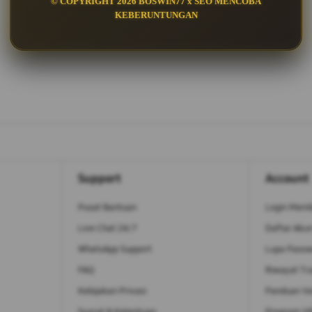
© COPYRIGHT 2026 BOSWIN77 x SEO MENCOBA
KEBERUNTUNGAN
Support
Account
Pusat Bantuan
Login Mem
Live Chat 24/7
Daftar Aku
WhatsApp Support
Lupa Passw
FAQ
Riwayat Tr
Kebijakan Privasi
Panduan Ver