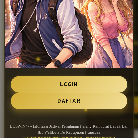
B
LOGIN
DAFTAR
BOSWIN77 - Informasi Jadwal Perjalanan Pulang Kampung Bapak Dan
Ibu Walikota Ke Kabupaten Nunukan