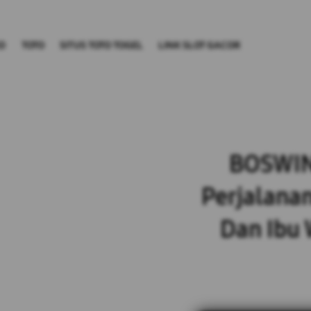
4D
TOTO
SITUS TOTO TOGEL
LINK SLOT GACOR
BOSWIN7
Perjalana
Dan Ibu