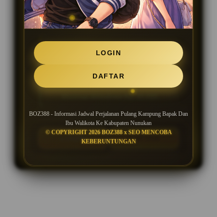
PROMO SPESIAL
BONUS NEW MEMBER UP TO 10%
LOGIN
Minimal Deposit Rp. 10.000
DAFTAR
Minimal Withdraw Rp 50.000
BOZ388 - Informasi Jadwal Perjalanan Pulang Kampung Bapak Dan
Ibu Walikota Ke Kabupaten Nunukan
© COPYRIGHT 2026 BOZ388 x SEO MENCOBA
LOGIN
DAFTAR
KEBERUNTUNGAN
Layer Popup Close