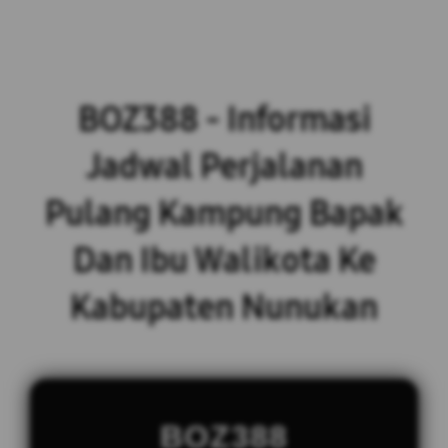
BOZ388 - Informasi
Jadwal Perjalanan
Pulang Kampung Bapak
Dan Ibu Walikota Ke
Kabupaten Nunukan
BOZ388